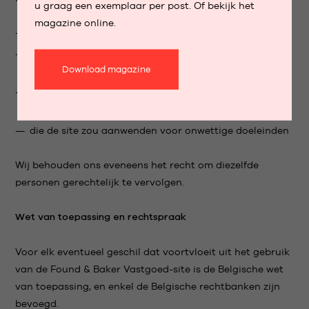
u graag een exemplaar per post. Of bekijk het
magazine online.
die deze gebruiksvoorwaarden zou overtreden
die op de één of andere manier de goede reputatie
Download magazine
van de site zou aantasten
die inbreuk zou plegen op de intellectuele rechten van
derden
die de site zou aanwenden voor onwettige doeleinden
Wij behouden ons eveneens het recht om diezelfde
personen gerechtelijk te vervolgen.
Wet van toepassing en rechtspraak
Voor elk eventueel geschil dat voortvloeit uit het gebruik
van de Found & Baker Vastgoed-site is de Belgische wet
van toepassing, en enkel de Belgische rechtbanken zijn
bevoegd.