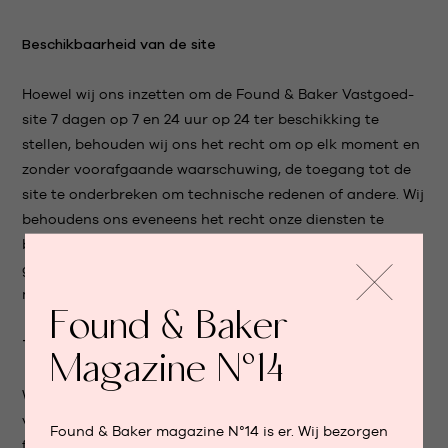
Beschikbaarheid van de site
Hoewel wij ons inzetten om de Found & Baker Vastgoed-
site 7 dagen op 7 en 24 uur op 24 ter beschikking te
stellen, behouden wij ons het recht om op elk moment en
zonder voorafgaande waarschuwing, de toegang tot de
site te onderbreken om technische redenen of andere. Wij
behoudens ons eveneens het recht onze diensten te
beëindigen. Dit zonder dat we kunnen verantwoordelijk
gehouden worden voor deze onderbrekingen en de
mogelijke gevolgen hiervan voor u of een derde.
Found & Baker
Toegangsverbod tot de site
Magazine N°14
Wij behouden ons het recht eenzijdig de toegang te
verbieden tot heel de site of een gedeelte ervan voor elke
Found & Baker magazine N°14 is er. Wij bezorgen
fysieke of rechtspersoon: