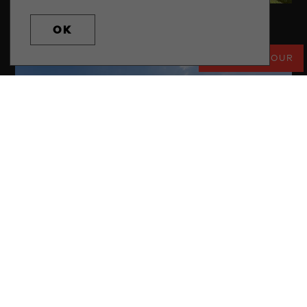
Varsenare
OK
RESTEZ À JOUR
Kluisbergen