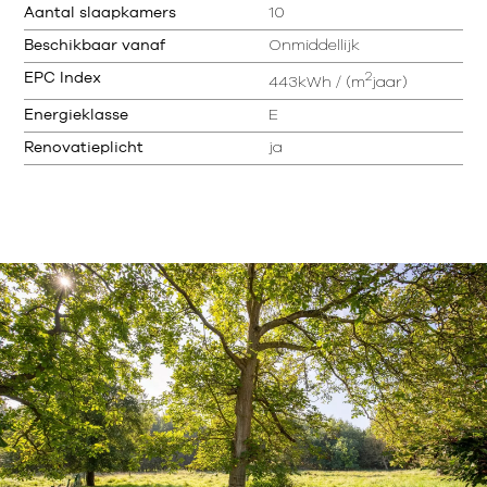
Aantal slaapkamers
10
Beschikbaar vanaf
Onmiddellijk
2
EPC Index
443kWh / (m
jaar)
Energieklasse
E
Renovatieplicht
ja