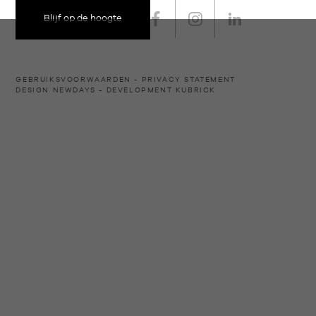
Blijf op de hoogte
GEBRUIKSVOORWAARDEN
PRIVACY STATEMENT
DESIGN
NEWDAYS
- DEVELOPMENT
KUBRICK