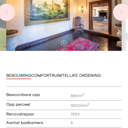
BEBOUWING
COMFORT
RUIMTELIJKE ORDENING
2
Bewoonbare opp
880m
2
Opp perceel
95000m
Renovatiejaar
1993
Aantal badkamers
6