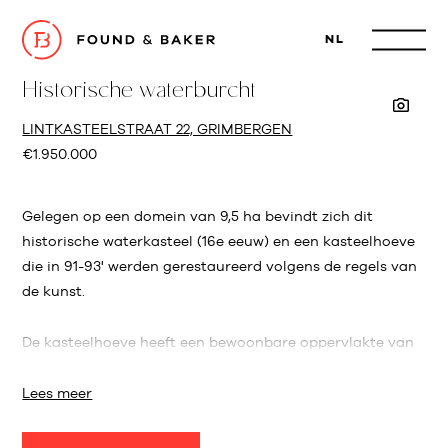
NL
Historische waterburcht
LINTKASTEELSTRAAT 22, GRIMBERGEN
€1.950.000
Gelegen op een domein van 9,5 ha bevindt zich dit
historische waterkasteel (16e eeuw) en een kasteelhoeve
die in 91-93' werden gerestaureerd volgens de regels van
de kunst.
De kasteelhoeve heeft een bewoonbare oppervlakte van
460 m² en kent volgende indeling: inkomhal met
gastentoilet en vestiaire, keuken, eetkamer, meerdere
Lees meer
leefruimtes en zeer ruime woonkamer met open haard.
De eerste verdieping herbergt een bureauruimte, 4