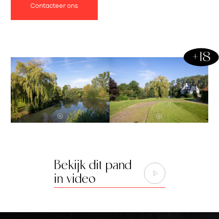
Contacteer ons
slaapkamers en 2 badkamers waaronder de master
bedroom met aansluitend een dressing en badkamer.
Op de twee verdieping vinden we nog een 5de
slaapkamer terug en zolderruimtes.
+18
De waterburcht beslaat een oppervlakte van 420 m²:
inkomhal met gastentoilet, riante eetkamer, woonkamer
en keuken. Verder beschikt het kasteel nog over 2
slaapkamers en 2 badkamers, aangevuld met polyvalente
ruimtes die gekenmerkt worden het authentiek gebinte.
De oorspronkelijke romaanse kelder ademt een enorme
geschiedenis uit en ontbreekt dan ook niet in dit geheel.
Bekijk dit pand
Het domein bevat verder nog een conciërgewoning (1
in video
slk/1 badk), een ruime garage met verdieping,
paardenstallen met authentieke binneninrichting, ruime
bijgebouw.