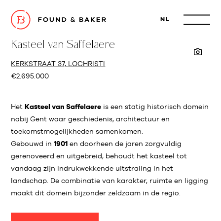
NL
Kasteel van Saffelaere
KERKSTRAAT 37, LOCHRISTI
€2.695.000
Het
Kasteel van Saffelaere
is een statig historisch domein
nabij Gent waar geschiedenis, architectuur en
toekomstmogelijkheden samenkomen.
Gebouwd in
1901
en doorheen de jaren zorgvuldig
gerenoveerd en uitgebreid, behoudt het kasteel tot
vandaag zijn indrukwekkende uitstraling in het
landschap. De combinatie van karakter, ruimte en ligging
maakt dit domein bijzonder zeldzaam in de regio.