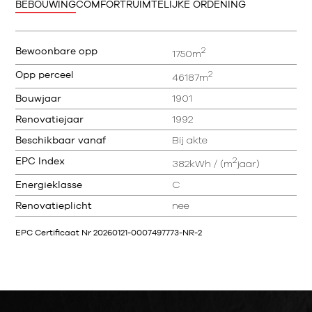
BEBOUWING
COMFORT
RUIMTELIJKE ORDENING
2
Bewoonbare opp
1750m
2
Opp perceel
46187m
Bouwjaar
1901
Renovatiejaar
1992
Beschikbaar vanaf
Bij akte
2
EPC Index
382kWh / (m
jaar)
Energieklasse
C
Renovatieplicht
nee
EPC Certificaat Nr 20260121-0007497773-NR-2