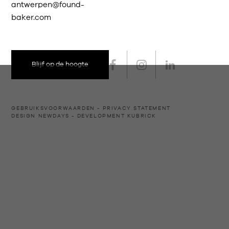
antwerpen@found-
baker.com
Blijf op de hoogte
GEBRUIKSVOORWAARDEN
PRIVACY STATEMENT
DESIGN
NEWDAYS
- DEVELOPMENT
KUBRICK