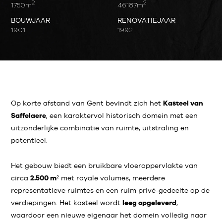
2
2
1750m
46187m
BOUWJAAR
RENOVATIEJAAR
1901
1992
Op korte afstand van Gent bevindt zich het
Kasteel van
Saffelaere
, een karaktervol historisch domein met een
uitzonderlijke combinatie van ruimte, uitstraling en
potentieel.
Het gebouw biedt een bruikbare vloeroppervlakte van
circa
2.500
m²
met royale volumes, meerdere
representatieve ruimtes en een ruim privé-gedeelte op de
verdiepingen. Het kasteel wordt
leeg opgeleverd
,
waardoor een nieuwe eigenaar het domein volledig naar