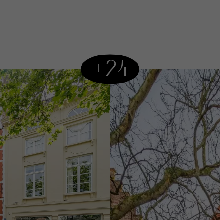
La propriété disp
Waalsestraat et 
Commerce au rez-d
+24
+ toilettes + ran
Appartement avec 
Actuellement lou
Espace polyvalent
3 places de parki
ouverte
En option, le bât
comprenant :
2 étages de 185 m²