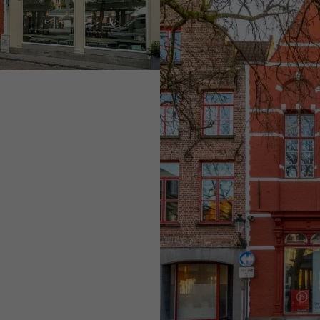
2 box de garage : b
1 place de parkin