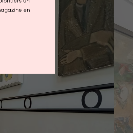
olontiers un
magazine en