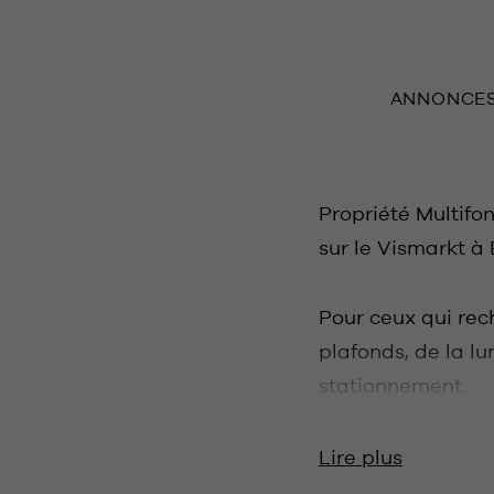
ANNONCE
Propriété Multif
sur le Vismarkt à
Pour ceux qui rec
plafonds, de la lu
stationnement.
Options pour habit
atelier, studio, Ai
Lire plus