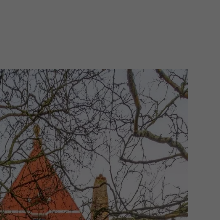
ose d'une entrée arrière sur
comprend :
e-chaussée (113 m²) + entresol (40 m²)
gement
grenier (370 m²) + terrasse (16 m²)
é comme Airbnb
 (112 m²) + grenier de stockage
ng couvertes + 1 place de parking
iment sur Waalsestraat peut être acheté,
 chacun (à l’état brut)