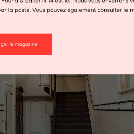
Found & Baker N°14 est ici. Nous vous enverrons v
ar la poste. Vous pouvez également consulter le 
rger le magazine