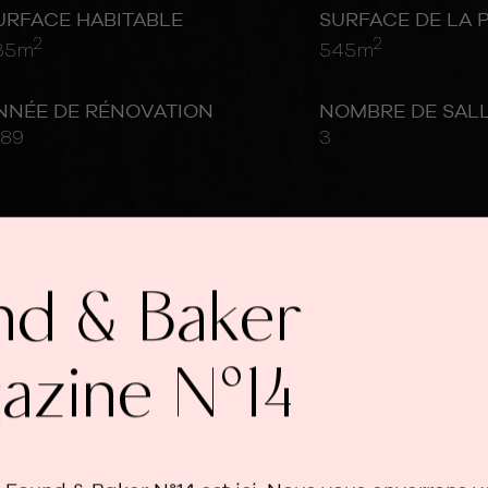
URFACE HABITABLE
SURFACE DE LA 
2
2
35m
545m
NNÉE DE RÉNOVATION
NOMBRE DE SALL
989
3
nd & Baker
azine N°14