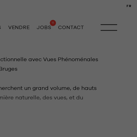
FR
11
S
VENDRE
JOBS
CONTACT
onctionnelle avec Vues Phénoménales
 Bruges
herchent un grand volume, de hauts
mière naturelle, des vues, et du
ation, bureaux, profession libérale,
rbnb, magasin, ...