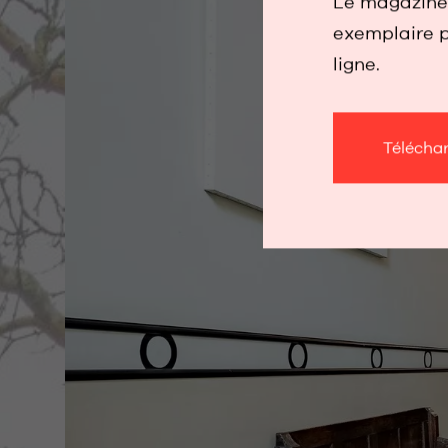
Le magazine 
exemplaire p
ligne.
Télécha