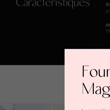
Caractéristiques
S
6
A
1
Fou
Mag