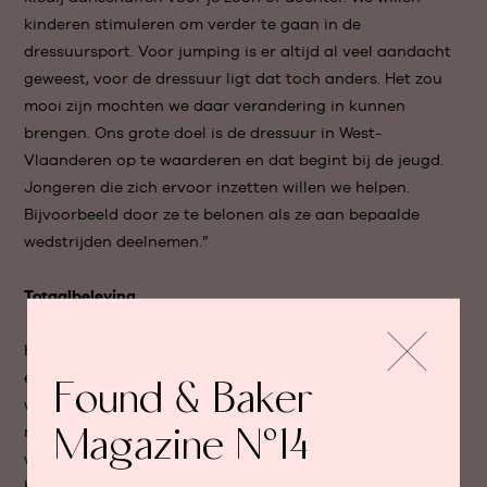
kinderen stimuleren om verder te gaan in de
dressuursport. Voor jumping is er altijd al veel aandacht
geweest, voor de dressuur ligt dat toch anders. Het zou
mooi zijn mochten we daar verandering in kunnen
brengen. Ons grote doel is de dressuur in West-
Vlaanderen op te waarderen en dat begint bij de jeugd.
Jongeren die zich ervoor inzetten willen we helpen.
Bijvoorbeeld door ze te belonen als ze aan bepaalde
wedstrijden deelnemen.”
Totaalbeleving
Het moge duidelijk zijn: De Baian is veel meer dan zomaar
een speciaalzaak voor de dressuur. Heidi en Stefaan
Found & Baker
willen de hele beleving rond de sport naar een hoger
Magazine N°14
niveau tillen. Zo zijn ze regelmatig aanwezig op
wedstrijden met een pop-up stand. Daarnaast droomt
het koppel ervan om trainingsarrangementen te