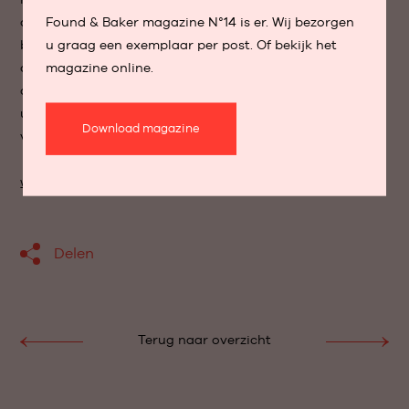
Found & Baker magazine N°14 is er. Wij bezorgen
organiseren. “De bedoeling is om lespakketten aan te
u graag een exemplaar per post. Of bekijk het
bieden, gegeven door toptrainers en gekoppeld aan
magazine online.
overnachtingen en extra activiteiten en workshops. Voor
ons is de winkel slechts het startpunt. We willen De Baian
uitbouwen tot een uniek concept waar je terecht kan
Download magazine
voor een totaalervaring rond de dressuur.”
www.debaian.be
Delen
Terug naar overzicht