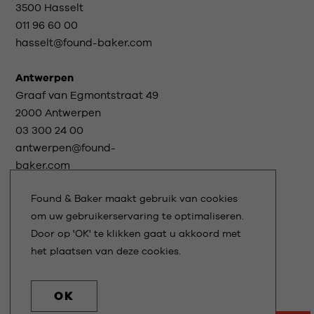
3500 Hasselt
011 96 60 00
hasselt@found-baker.com
Antwerpen
Graaf van Egmontstraat 49
2000 Antwerpen
03 300 24 00
antwerpen@found-
baker.com
Found & Baker maakt gebruik van cookies
om uw gebruikerservaring te optimaliseren.
Blijf op de hoogte
Door op 'OK' te klikken gaat u akkoord met
het plaatsen van deze cookies.
GEBRUIKSVOORWAARDEN
PRIVACY STATEMENT
OK
DESIGN
NEWDAYS
- DEVELOPMENT
KUBRICK