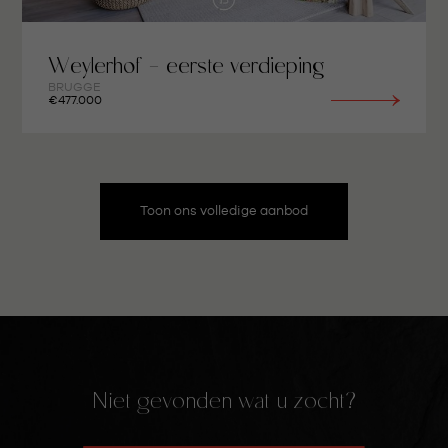
Weylerhof - eerste verdieping
BRUGGE
€477.000
Toon ons volledige aanbod
Niet gevonden wat u zocht?