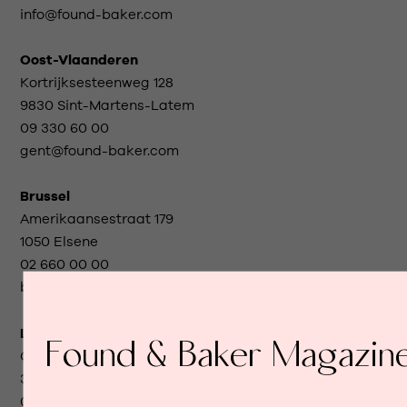
info@found-baker.com
Oost-Vlaanderen
Kortrijksesteenweg 128
9830 Sint-Martens-Latem
09 330 60 00
gent@found-baker.com
Brussel
Amerikaansestraat 179
1050 Elsene
02 660 00 00
brussels@found-baker.com
Limburg
Found & Baker Magazine
Guffenslaan 15
3500 Hasselt
011 96 60 00