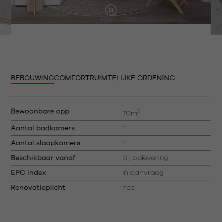
BEBOUWING
COMFORT
RUIMTELIJKE ORDENING
2
Bewoonbare opp
70m
Aantal badkamers
1
Aantal slaapkamers
1
Beschikbaar vanaf
Bij oplevering
EPC Index
In aanvraag
Renovatieplicht
nee