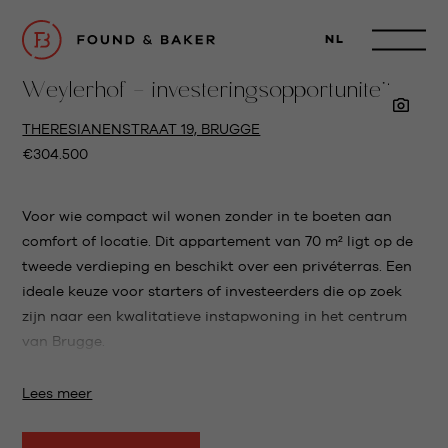
NL
Weylerhof - investeringsopportuniteit
THERESIANENSTRAAT 19, BRUGGE
€304.500
Voor wie compact wil wonen zonder in te boeten aan
comfort of locatie. Dit appartement van 70 m² ligt op de
tweede verdieping en beschikt over een privéterras. Een
ideale keuze voor starters of investeerders die op zoek
zijn naar een kwalitatieve instapwoning in het centrum
van Brugge.
Over het project
Lees meer
Weylerhof werd ontworpen met oog voor hedendaags
comfort en een tijdloze architecturale uitstraling. Elk