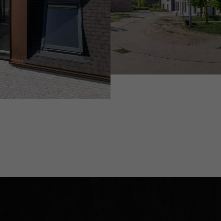
stijlvolle investeri
Link naar de webs