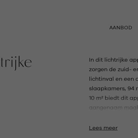
AANBOD
trijke
In dit lichtrijke
zorgen de zuid- 
lichtinval en een
slaapkamers, 94 
10 m² biedt dit a
aangenaam maakt.
hier harmonieus 
Lees meer
Over het project