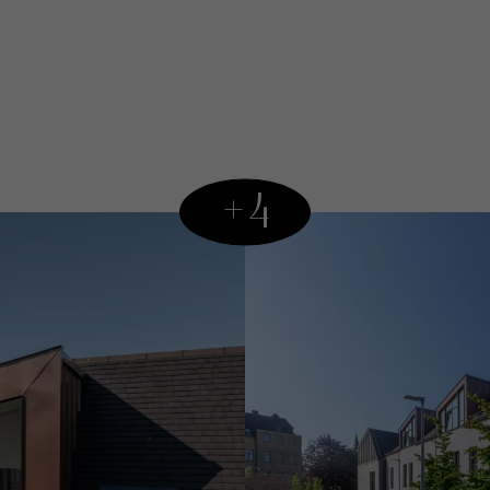
Weylerhof is een 
inspeelt op de w
appartementen zij
afgewerkt met oog
+4
Ligging
In het hart van B
sfeer. Op wandela
vlotte verbinding
die stedelijk won
Investeringsoppor
Dit appartement b
behoudt zijn waar