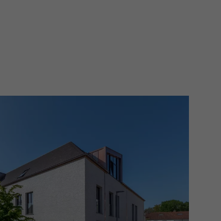
architecturaal sterk concept dat
oonbehoeften van vandaag. De
n energiezuinig, comfortabel en
 voor kwaliteit.
rugge, maar met een opvallend rustige
fstand van winkels, horeca en met
en naar de uitvalswegen. Een locatie
en combineert met sereniteit.
tuniteit
iedt een sterke verhuurpotentie en
de op lange termijn. Een veilige en