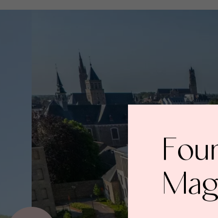
Fou
Mag