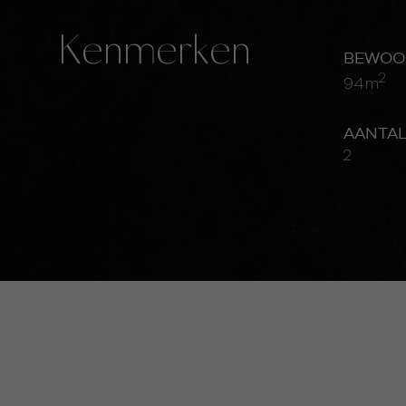
Kenmerken
BEWOO
2
94m
AANTA
2