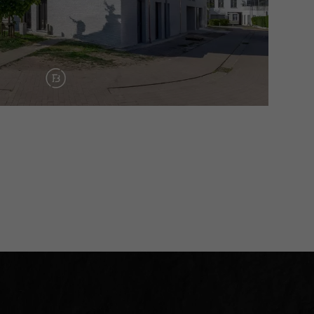
ng.
ite:
https://weylerhof.be/