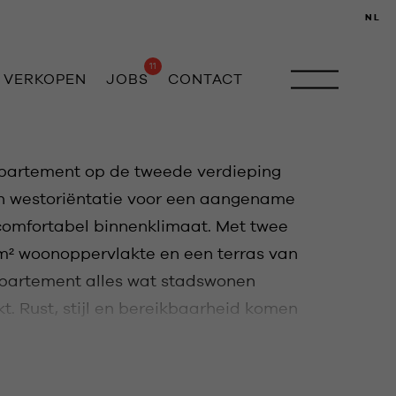
NL
11
VERKOPEN
JOBS
CONTACT
 appartement op de tweede verdieping
en westoriëntatie voor een aangename
 comfortabel binnenklimaat. Met twee
m² woonoppervlakte en een terras van
ppartement alles wat stadswonen
 Rust, stijl en bereikbaarheid komen
samen.