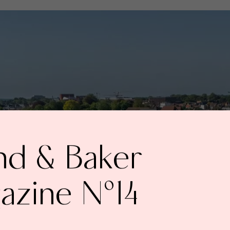
nd & Baker
azine N°14