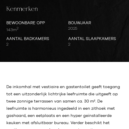
Kenmerken
BEWOONBARE OPP
BOUWJAAR
2
2025
143m
AANTAL BADKAMERS
AANTAL SLAAPKAMERS
2
2
De inkomhal met vestiaire en gastentoilet geeft toegang
tot een uitzonderlijk lichtrijke leefruimte die uitgeeft op
twee zonnige terrassen van samen ca. 30 m². De
leefruimte is harmonieus ingedeeld in een zithoek met
gashaard, een eetplaats en een hyper geïnstalleerde
keuken met afsluitbaar bureau. Verder beschikt het