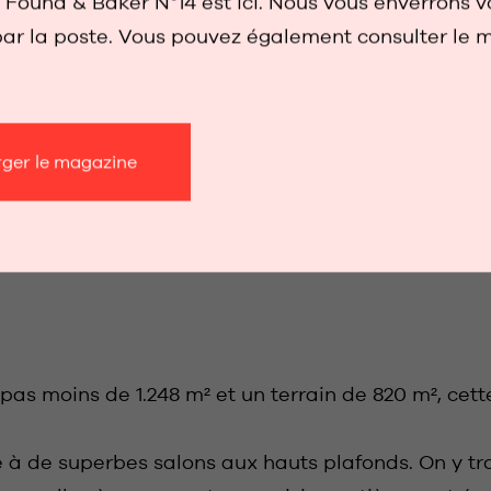
Found & Baker N°14 est ici. Nous vous enverrons v
OMBRE DE SALLES DE BAINS
NOMBRE DE CHA
ar la poste. Vous pouvez également consulter le 
11
rger le magazine
as moins de 1.248 m² et un terrain de 820 m², cett
e à de superbes salons aux hauts plafonds. On y t