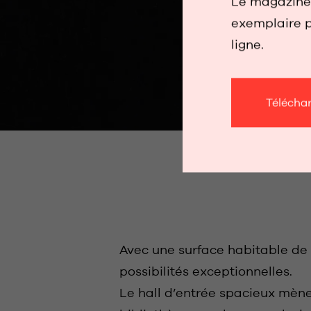
Le magazine 
N
exemplaire p
7
ligne.
Télécha
Avec une surface habitable de p
possibilités exceptionnelles.
Le hall d’entrée spacieux mèn