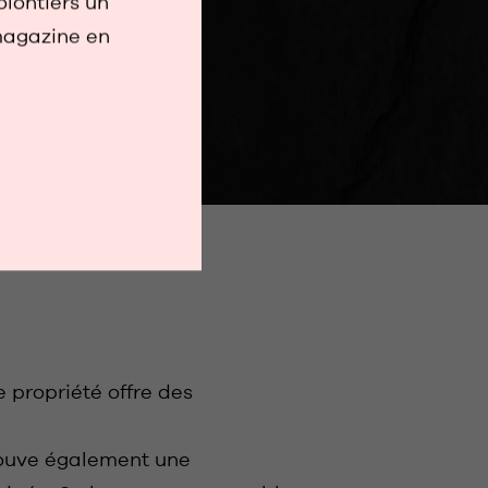
olontiers un
MBRES
magazine en
e propriété offre des
rouve également une