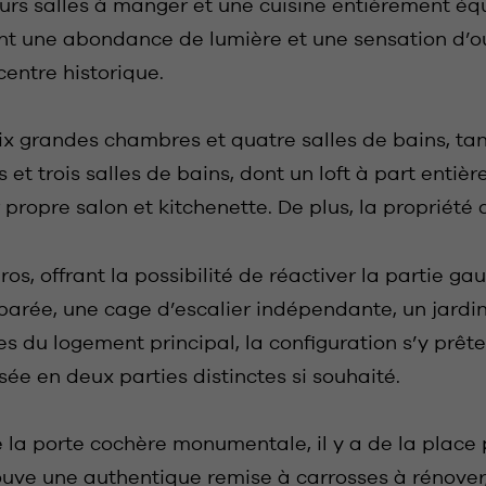
eurs salles à manger et une cuisine entièrement é
ent une abondance de lumière et une sensation d’o
entre historique.
ix grandes chambres et quatre salles de bains, ta
et trois salles de bains, dont un loft à part entiè
ropre salon et kitchenette. De plus, la propriété 
, offrant la possibilité de réactiver la partie g
arée, une cage d’escalier indépendante, un jardin p
es du logement principal, la configuration s’y prê
ée en deux parties distinctes si souhaité.
e la porte cochère monumentale, il y a de la place 
trouve une authentique remise à carrosses à rénove