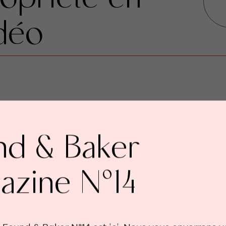
opriété en
déo
nd & Baker
azine N°14
URFACE HABITABLE
SURFACE DE LA 
2
2
248m
820m