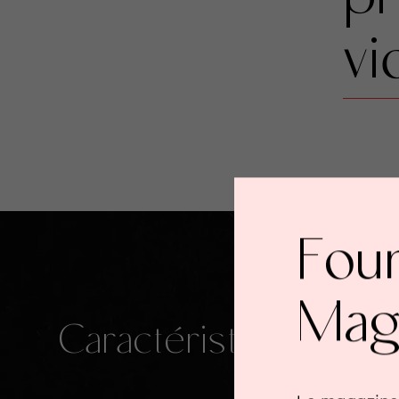
pr
vi
Fou
Mag
Caractéristiques
S
1