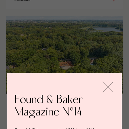
Found & Baker
Vrijstaande villa met groot bijgebouw
Magazine N°14
AALTER
€995.000