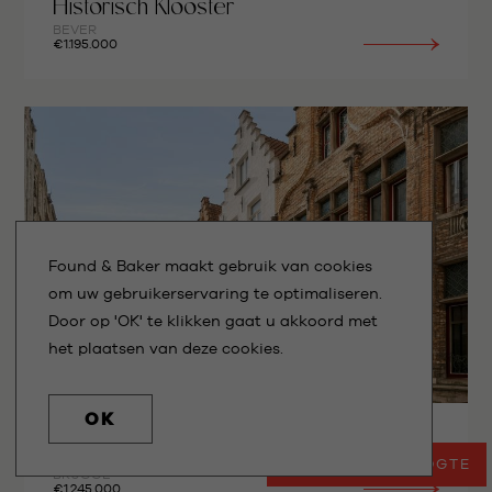
Historisch Klooster
BEVER
€1.195.000
Found & Baker maakt gebruik van cookies
om uw gebruikerservaring te optimaliseren.
Door op 'OK' te klikken gaat u akkoord met
het plaatsen van deze cookies.
OK
Architecturale stadswoning
BLIJF OP DE HOOGTE
BRUGGE
€1.245.000