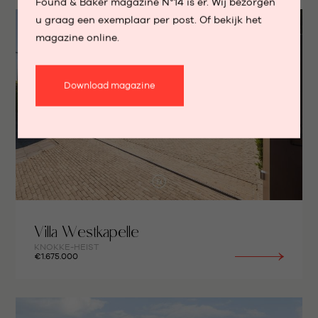
Found & Baker magazine N°14 is er. Wij bezorgen
u graag een exemplaar per post. Of bekijk het
magazine online.
Download magazine
Villa Westkapelle
KNOKKE-HEIST
€1.675.000